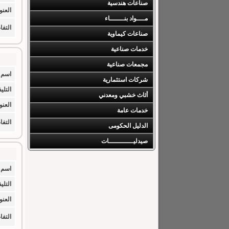
صناعات هندسية
العنو
مــــواد بنـــــــاء
التف
صناعات كيماوية
خدمات صناعية
مجمعات صناعية
اسم 
شركات استثمارية
التلي
أثاث خشبي ومعدني
العنو
خدمات عامة
التف
الدليل الحكومى
صيدليــــــــــــات
اسم 
التلي
العنو
التف