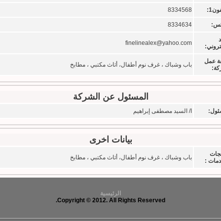
ون1:
8334568
كس:
8334634
د
finelinealex@yahoo.com
تروني:
ة عمل
باب وشباك ، غرف نوم أطفال، أثاث مكتبي ، مطابخ
كة:
المسئول عن الشركة
ئول:
ا/ السيد مصطفى إبراهيم
بيانات اخرى
تجات
باب وشباك ، غرف نوم أطفال، أثاث مكتبي ، مطابخ
دمات :
الرئيسية
Copyright © 2012. All Rights Reserved.