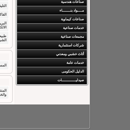
صناعات هندسية
التليف
مــــواد بنـــــــاء
الفا
صناعات كيماوية
البري
الالك
خدمات صناعية
طبيع
مجمعات صناعية
الشر
شركات استثمارية
أثاث خشبي ومعدني
خدمات عامة
المس
الدليل الحكومى
صيدليــــــــــــات
المن
والخ